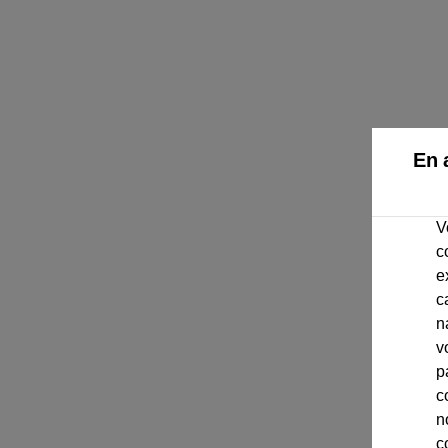
En 
V
c
e
c
n
v
p
c
n
c